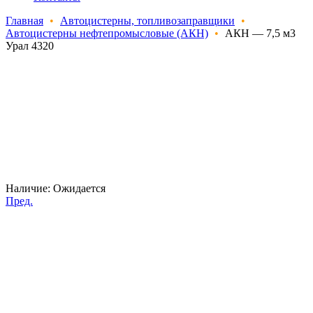
Главная
•
Автоцистерны, топливозаправщики
•
Автоцистерны нефтепромысловые (АКН)
•
АКН — 7,5 м3
Урал 4320
Наличие:
Ожидается
Пред.