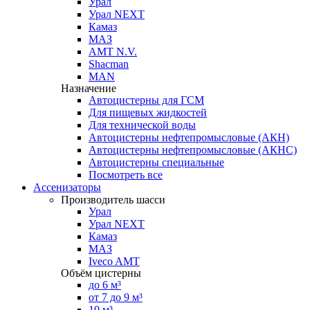
Урал
Урал NEXT
Камаз
МАЗ
AMT N.V.
Shacman
MAN
Назначение
Автоцистерны для ГСМ
Для пищевых жидкостей
Для технической воды
Автоцистерны нефтепромысловые (АКН)
Автоцистерны нефтепромысловые (АКНС)
Автоцистерны специальные
Посмотреть все
Ассенизаторы
Производитель шасси
Урал
Урал NEXT
Камаз
МАЗ
Iveco AMT
Объём цистерны
до 6 м³
от 7 до 9 м³
10 м³