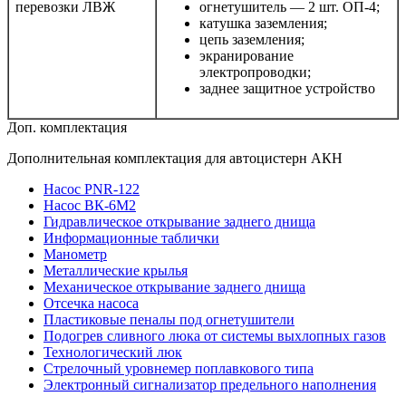
перевозки ЛВЖ
огнетушитель — 2 шт. ОП-4;
катушка заземления;
цепь заземления;
экранирование
электропроводки;
заднее защитное устройство
Доп. комплектация
Дополнительная комплектация для автоцистерн АКН
Насос PNR-122
Насос ВК-6М2
Гидравлическое открывание заднего днища
Информационные таблички
Манометр
Металлические крылья
Механическое открывание заднего днища
Отсечка насоса
Пластиковые пеналы под огнетушители
Подогрев сливного люка от системы выхлопных газов
Технологический люк
Стрелочный уровнемер поплавкового типа
Электронный сигнализатор предельного наполнения