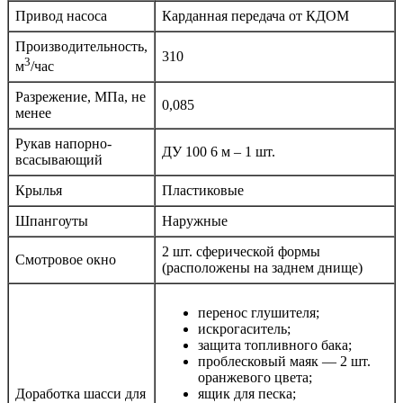
Привод насоса
Карданная передача от КДОМ
Производительность,
310
3
м
/час
Разрежение, МПа, не
0,085
менее
Рукав напорно-
ДУ 100 6 м – 1 шт.
всасывающий
Крылья
Пластиковые
Шпангоуты
Наружные
2 шт. сферической формы
Смотровое окно
(расположены на заднем днище)
перенос глушителя;
искрогаситель;
защита топливного бака;
проблесковый маяк — 2 шт.
оранжевого цвета;
Доработка шасси для
ящик для песка;