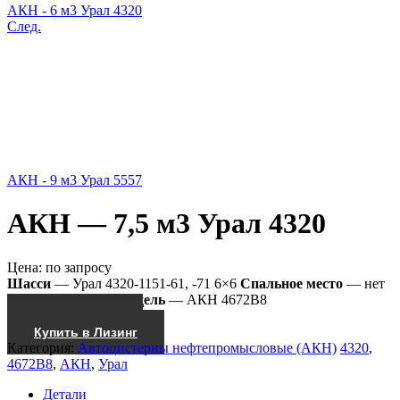
АКН - 6 м3 Урал 4320
След.
АКН - 9 м3 Урал 5557
АКН — 7,5 м3 Урал 4320
Цена:
по запросу
Шасси
— Урал 4320-1151-61, -71 6×6
Спальное место
— нет
Насос
— КО-505
Модель
— АКН 4672В8
Получить КП
Купить в Лизинг
Категория:
Автоцистерны нефтепромысловые (АКН)
4320
,
4672В8
,
АКН
,
Урал
Детали